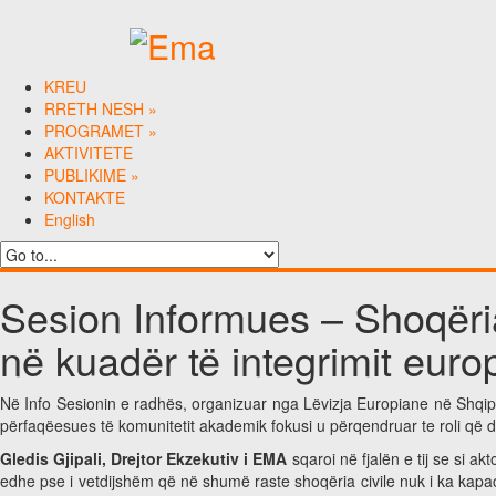
KREU
RRETH NESH
»
PROGRAMET
»
AKTIVITETE
PUBLIKIME
»
KONTAKTE
English
Sesion Informues – Shoqëri
në kuadër të integrimit europ
Në Info Sesionin e radhës, organizuar nga Lëvizja Europiane në Shqipëri
përfaqëesues të komunitetit akademik fokusi u përqendruar te roli që d
Gledis Gjipali, Drejtor Ekzekutiv i EMA
sqaroi në fjalën e tij se si a
edhe pse i vetdijshëm që në shumë raste shoqëria civile nuk i ka kapac