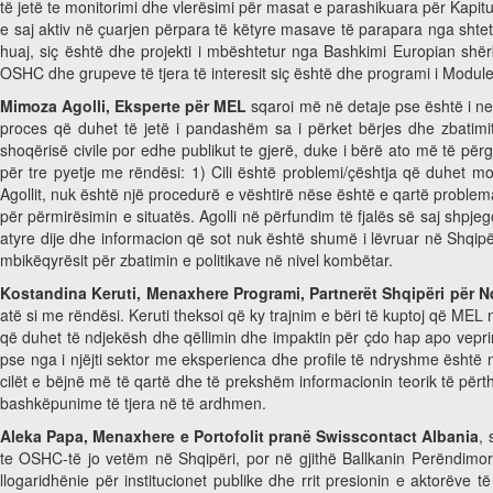
të jetë te monitorimi dhe vlerësimi për masat e parashikuara për Kapi
e saj aktiv në çuarjen përpara të këtyre masave të parapara nga shtet
huaj, siç është dhe projekti i mbështetur nga Bashkimi Europian shër
OSHC dhe grupeve të tjera të interesit siç është dhe programi i Modulev
Mimoza Agolli, Eksperte për MEL
sqaroi më në detaje pse është i ne
proces që duhet të jetë i pandashëm sa i përket bërjes dhe zbatimit 
shoqërisë civile por edhe publikut te gjerë, duke i bërë ato më të p
për tre pyetje me rëndësi: 1) Cili është problemi/çështja që duhet m
Agollit, nuk është një procedurë e vështirë nëse është e qartë problem
për përmirësimin e situatës. Agolli në përfundim të fjalës së saj shpjeg
atyre dije dhe informacion që sot nuk është shumë i lëvruar në Shqipër
mbikëqyrësit për zbatimin e politikave në nivel kombëtar.
Kostandina Keruti, Menaxhere Programi, Partnerët Shqipëri për N
atë si me rëndësi. Keruti theksoi që ky trajnim e bëri të kuptoj që MEL 
që duhet të ndjekësh dhe qëllimin dhe impaktin për çdo hap apo vepr
pse nga i njëjti sektor me eksperienca dhe profile të ndryshme është n
cilët e bëjnë më të qartë dhe të prekshëm informacionin teorik të për
bashkëpunime të tjera në të ardhmen.
Aleka Papa, Menaxhere e Portofolit pranë Swisscontact Albania
,
te OSHC-të jo vetëm në Shqipëri, por në gjithë Ballkanin Perëndimor.
llogaridhënie për institucionet publike dhe rrit presionin e aktorëve