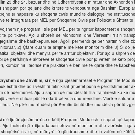
tullin 23 dhe 24, bazuar dhe në Udhërrëfyesit e miratuar dhe Axhendën 
i shqiptar, por që janë dhe kritere të vendosura nga Bashkimi Europia
bejnë si hapësira ku shoqëria civile mund të dialogojë me institucion
e të Integruara për MEL për Shoqërinë Civile për Politikat e Shtetit të 
vojshëm një program i tillë për MEL për të ngritur kapacitetet e shoqë
të politikave. Ajo u shpreh se Monitorimi dhe Vlerësimi rrisin trans
ërgjegjshme dhe bashkëpunuese. Agolli përmendi që për hartimin dhe z
onitoruar, 2) Çfarë duam të arrijmë me këtë monitorim dhe 3) Si do j
atika, objektivi dhe mënyra për të arritur objektivin. Por ajo u shpre
oi që përfshirja e aktorëve të shoqërisë civile por jo vetëm në këto prog
i, kombinimi i teorisë me praktikën e bën më të qartë dhe të kapshëm i
dryshim dhe Zhvillim
, si një nga pjesëmarrëset e Programit të Modu
nuk është dhe aq i vështirë teknikisht (mbetet puna e përditshme për akt
im që ndërmerret. Ajo u shpreh që mundësi të tilla trajnimesh ku ke 
jë vlerë e shtuar për të ndarë përvoja dhe mendime. Vlerë e shtuar e tr
thithur. Një pikë me rëndësi për Kerutin është dhe mundësia për të zgj
 si një tjetër pjesëmarrëse e këtij Programi Modulesh u shpreh që kap
 Ajo theksoi që rritja e kapaciteteve në monitorim dhe vlerësim nga a
 të shoqërisë civile, në mënyrë të qëndrueshme dhe jo vetëm në këtë fa