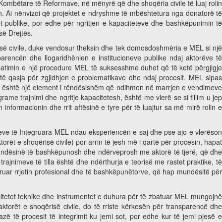
Kombëtare të Reformave, në mënyrë që dhe shoqëria civile të luaj rolin
n. Ai nënvizoi që projektet e ndryshme të mbështetura nga donatorë të
et publike, por edhe për ngritjen e kapaciteteve dhe bashkëpunimin të
së Drejtës.
risë civile, duke vendosur theksin dhe tek domosdoshmëria e MEL si nj
parencën dhe llogaridhënien e institucioneve publike ndaj aktorëve të
batimin e një procedure MEL të suksesshme duhet që të ketë përgjigje
etë qasja për zgjidhjen e problematikave dhe ndaj procesit. MEL sipas
h që është një element i rëndësishëm që ndihmon në marrjen e vendimeve
rame trajnimi dhe ngritje kapacitetesh, është me vlerë se si fillim u jep
nformacionin dhe rrit aftësinë e tyre për të luajtur sa më mirë rolin e
leve të Integruara MEL ndau eksperiencën e saj dhe pse ajo e vlerëso
orët e shoqërisë civile) por arrin të jesh më i qartë për procesin, hapat
mundësinë të bashkëpunosh dhe ndërveprosh me aktorë të tjerë, që dhe
ajnimeve të tilla është dhe ndërthurja e teorisë me rastet praktike, të
eruar rrjetin profesional dhe të bashkëpunëtorve, që hap mundësitë për
acitetet teknike dhe instrumentet e duhura për të zbatuar MEL mungojn
ktorët e shoqërisë civile, do të rriste kërkesën për transparencë dhe
zë të procesit të integrimit ku jemi sot, por edhe kur të jemi pjesë e