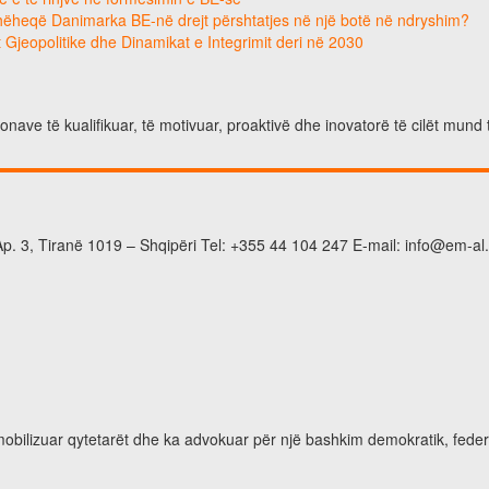
hëheqë Danimarka BE-në drejt përshtatjes në një botë në ndryshim?
 Gjeopolitike dhe Dinamikat e Integrimit deri në 2030
nave të kualifikuar, të motivuar, proaktivë dhe inovatorë të cilët mund 
p. 3, Tiranë 1019 – Shqipëri Tel: +355 44 104 247 E-mail: info@em-al
 mobilizuar qytetarët dhe ka advokuar për një bashkim demokratik, feder