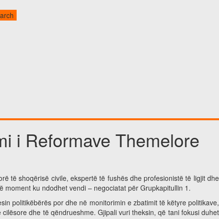
imi i Reformave Themelore
 të shoqërisë civile, ekspertë të fushës dhe profesionistë të ligjit dhe
ëtë moment ku ndodhet vendi – negociatat për Grupkapitullin 1.
sin politikëbërës por dhe në monitorimin e zbatimit të këtyre politikave
cilësore dhe të qëndrueshme. Gjipali vuri theksin, që tani fokusi duhet