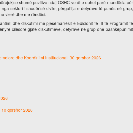
i përpjekjse shumë pozitive ndaj OSHC-ve dhe duhet parë mundësia për
ga sektori i shoqërisë civile, përgatitja e detyrave të punës në grup,
ë me vlerë dhe me rëndësi.
antimi dhe diskutimi me pjesëmarrësit e Edicionit të III të Programit të
ënyrë cilësore gjatë diskutimeve, detyrave në grup dhe bashkëpunimit
hemelore dhe Koordinimi Institucional, 30 qershor 2026
 2026
t, 10 qershor 2026