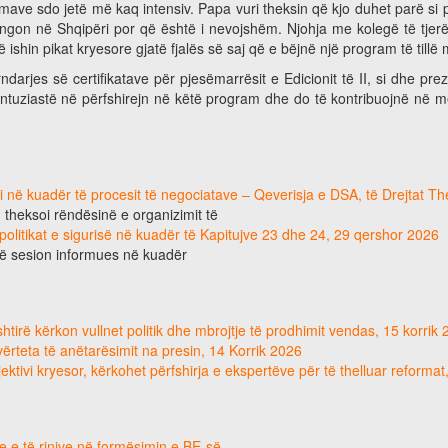
mave sdo jetë më kaq intensiv. Papa vuri theksin që kjo duhet parë s
ngon në Shqipëri por që është i nevojshëm. Njohja me kolegë të tjerë n
 ishin pikat kryesore gjatë fjalës së saj që e bëjnë një program të till
darjes së certifikatave për pjesëmarrësit e Edicionit të II, si dhe prez
tuziastë në përfshirejn në këtë program dhe do të kontribuojnë në m
ri në kuadër të procesit të negociatave – Qeverisja e DSA, të Drejtat T
, theksoi rëndësinë e organizimit të
 politikat e sigurisë në kuadër të Kapitujve 23 dhe 24, 29 qershor 2026
jë sesion informues në kuadër
tirë kërkon vullnet politik dhe mbrojtje të prodhimit vendas, 15 korrik
e vërteta të anëtarësimit na presin, 14 Korrik 2026
ektivi kryesor, kërkohet përfshirja e ekspertëve për të thelluar reforma
e e të rinjve në formësimin e BE-së