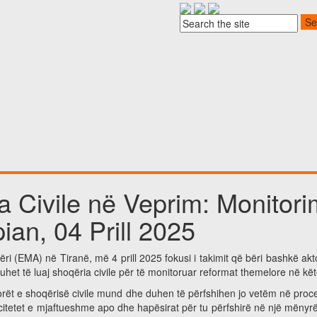
a Civile në Veprim: Monitor
ian, 04 Prill 2025
 (EMA) në Tiranë, më 4 prill 2025 fokusi i takimit që bëri bashkë aktorë
uhet të luaj shoqëria civile për të monitoruar reformat themelore në k
ktorët e shoqërisë civile mund dhe duhen të përfshihen jo vetëm në proce
itetet e mjaftueshme apo dhe hapësirat për tu përfshirë në një mënyrë 