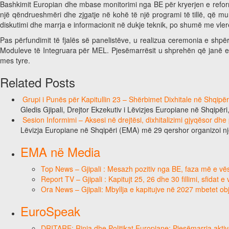
Bashkimit Europian dhe mbase monitorimi nga BE për kryerjen e refor
një qëndrueshmëri dhe zjgatje në kohë të një programi të tillë, që mu
diskutimi dhe marrja e informacionit në dukje teknik, po shumë me vlerë
Pas përfundimit të fjalës së panelistëve, u realizua ceremonia e shpërn
Moduleve të Integruara për MEL. Pjesëmarrësit u shprehën që janë en
mes tyre.
Related Posts
Grupi i Punës për Kapitullin 23 – Shërbimet Dixhitale në Shqipë
Gledis Gjipali, Drejtor Ekzekutiv i Lëvizjes Europiane në Shqipëri
Sesion Informimi – Aksesi në drejtësi, dixhitalizimi gjyqësor dhe
Lëvizja Europiane në Shqipëri (EMA) më 29 qershor organizoi n
EMA në Media
Top News – Gjipali : Mesazh pozitiv nga BE, faza më e vësh
Report TV – Gjipali : Kapitujt 25, 26 dhe 30 fillimi, sfidat 
Ora News – Gjipali: Mbyllja e kapitujve në 2027 mbetet obj
EuroSpeak
DRITARE: Rinia dhe Politikat Europiane: Pjesëmarrja aktiv