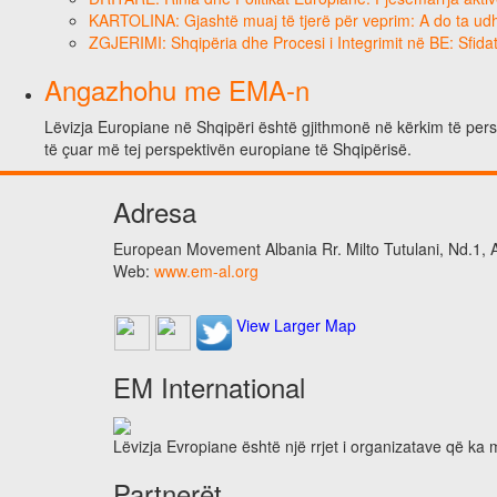
KARTOLINA: Gjashtë muaj të tjerë për veprim: A do ta ud
ZGJERIMI: Shqipëria dhe Procesi i Integrimit në BE: Sfidat
Angazhohu me EMA-n
Lëvizja Europiane në Shqipëri është gjithmonë në kërkim të perso
të çuar më tej perspektivën europiane të Shqipërisë.
Adresa
European Movement Albania Rr. Milto Tutulani, Nd.1, A
Web:
www.em-al.org
View Larger Map
EM International
Lëvizja Evropiane është një rrjet i organizatave që ka
Partnerët