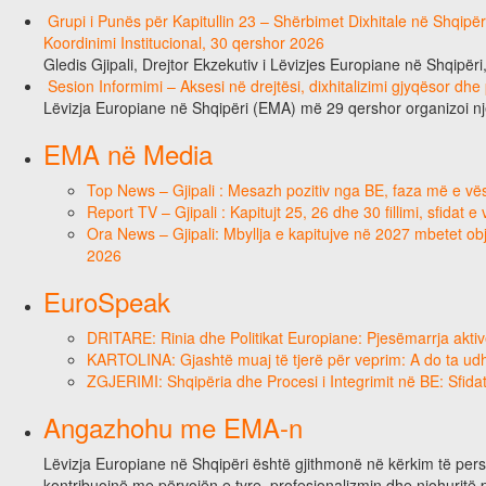
Grupi i Punës për Kapitullin 23 – Shërbimet Dixhitale në Shqipë
Koordinimi Institucional, 30 qershor 2026
Gledis Gjipali, Drejtor Ekzekutiv i Lëvizjes Europiane në Shqipëri
Sesion Informimi – Aksesi në drejtësi, dixhitalizimi gjyqësor dhe
Lëvizja Europiane në Shqipëri (EMA) më 29 qershor organizoi n
EMA në Media
Top News – Gjipali : Mesazh pozitiv nga BE, faza më e vësh
Report TV – Gjipali : Kapitujt 25, 26 dhe 30 fillimi, sfidat 
Ora News – Gjipali: Mbyllja e kapitujve në 2027 mbetet obje
2026
EuroSpeak
DRITARE: Rinia dhe Politikat Europiane: Pjesëmarrja aktiv
KARTOLINA: Gjashtë muaj të tjerë për veprim: A do ta ud
ZGJERIMI: Shqipëria dhe Procesi i Integrimit në BE: Sfidat
Angazhohu me EMA-n
Lëvizja Europiane në Shqipëri është gjithmonë në kërkim të person
kontribuojnë me përvojën e tyre, profesionalizmin dhe njohuritë 