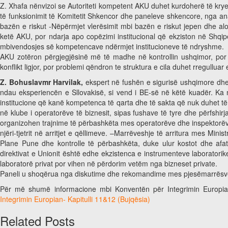
Z. Xhafa nënvizoi se Autoriteti kompetent AKU duhet kurdoherë të kryej
të funksionimit të Komitetit Shkencor dhe paneleve shkencore, nga ana
bazën e riskut -Nëpërmjet vlerësimit mbi bazën e riskut jepen dhe alo
ketë AKU, por ndarja apo copëzimi institucional që ekziston në Shqipër
mbivendosjes së kompetencave ndërmjet institucioneve të ndryshme.
AKU zotëron përgjegjësinë më të madhe në kontrollin ushqimor, por n
konflikt ligjor, por problemi qëndron te struktura e cila duhet rregulluar e
Z. Bohuslavmr Harvilak,
ekspert në fushën e sigurisë ushqimore dhe 
ndau eksperiencën e Sllovakisë, si vend i BE-së në këtë kuadër. Ka nj
institucione që kanë kompetenca të qarta dhe të sakta që nuk duhet të 
në klube i operatorëve të biznesit, sipas fushave të tyre dhe përfshirj
organizohen trajnime të përbashkëta mes operatorëve dhe inspektorë
njëri-tjetrit në arritjet e qëllimeve. –Marrëveshje të arritura mes Mini
Plane Pune dhe kontrolle të përbashkëta, duke ulur kostot dhe afat
direktivat e Unionit është edhe ekzistenca e instrumenteve laboratorike
laboratorë privat por vihen në përdorim vetëm nga bizneset private.
Paneli u shoqërua nga diskutime dhe rekomandime mes pjesëmarrësve ng
Për më shumë informacione mbi Konventën për Integrimin Europian
Integrimin Europian- Kapitulli 11&12 (Bujqësia)
Related Posts