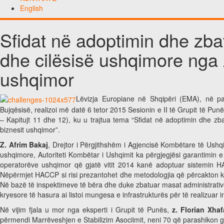
English
Sfidat në adoptimin dhe zba
dhe cilësisë ushqimore nga 
ushqimor
Lëvizja Europiane në Shqipëri (EMA), në pa
Bujqësisë, realizoi më datë 6 tetor 2015 Sesionin e II të Grupit të Punë
– Kapitujt 11 dhe 12), ku u trajtua tema “Sfidat në adoptimin dhe z
biznesit ushqimor”.
Z. Afrim Bakaj
, Drejtor i Përgjithshëm i Agjencisë Kombëtare të Ushq
ushqimore, Autoriteti Kombëtar i Ushqimit ka përgjegjësi garantimin e 
operatorëve ushqimor që gjatë vitit 2014 kanë adoptuar sistemin H
Nëpërmjet HACCP si risi prezantohet dhe metodologjia që përcakton krit
Në bazë të inspektimeve të bëra dhe duke zbatuar masat administrative
kryesore të hasura ai listoi mungesa e infrastrukturës për të realizuar 
Në vijim fjala u mor nga eksperti i Grupit të Punës,
z. Florian Xhaf
përmendi Marrëveshjen e Stabilizim Asociimit, neni 70 që parashikon gar