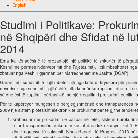
English
Studimi i Politikave: Prokuri
në Shqipëri dhe Sfidat në luf
2014
Ema ka kënaqësinë të prezantojë një politikë të shkurtër të përg
Këshillime përmes Ndërveprimit dhe Rrjetëzimit), i cili mbështetet ng
zbatuar nga Këshilli gjerman për Marrëdhëniet me Jashtë (DGAP).
Garantimi i sundimit të ligjit mbetet një nga kriteret kryesore për pra
qeverisur nga sundimi i ligjit është lufta kundër korrupsionit dhe rritj
së dhe është kuptimi i përbashkët se një rregullim i prokurimit publik 
Për të kapërcyer mungesën e përgjegjshmërisë dhe transparencës në 
2009 një sistem plotësisht elektronik të prokurimit për të gjithë tenderë
Krahasuar me prokurimin e bazuar në letër, sistemi i prokurimi
rritur transparencën, duke ulur kostot dhe duke kursyer kohë. Pro
dhe treguesve të suksesit. Sipas Raportit të Progresit 2013 pë
në të cilët institucioni i auditimit ka gjetur shkelje financiare. In