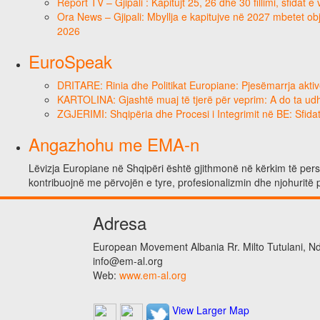
Report TV – Gjipali : Kapitujt 25, 26 dhe 30 fillimi, sfidat 
Ora News – Gjipali: Mbyllja e kapitujve në 2027 mbetet obje
2026
EuroSpeak
DRITARE: Rinia dhe Politikat Europiane: Pjesëmarrja aktiv
KARTOLINA: Gjashtë muaj të tjerë për veprim: A do ta ud
ZGJERIMI: Shqipëria dhe Procesi i Integrimit në BE: Sfidat
Angazhohu me EMA-n
Lëvizja Europiane në Shqipëri është gjithmonë në kërkim të person
kontribuojnë me përvojën e tyre, profesionalizmin dhe njohuritë 
Adresa
European Movement Albania Rr. Milto Tutulani, Nd.
info@em-al.org
Web:
www.em-al.org
View Larger Map