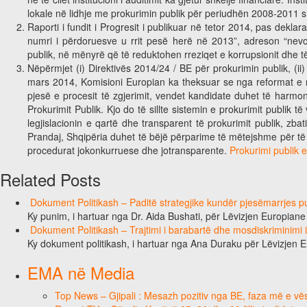
lokale në lidhje me prokurimin publik për periudhën 2008-2011 s
Raporti i fundit i Progresit i publikuar në tetor 2014, pas dekla
numri i përdoruesve u rrit pesë herë në 2013”, adreson “nevo
publik, në mënyrë që të reduktohen rreziqet e korrupsionit dhe 
Nëpërmjet (i) Direktivës 2014/24 / BE për prokurimin publik, (
mars 2014, Komisioni Europian ka theksuar se nga reformat e reja
pjesë e procesit të zgjerimit, vendet kandidate duhet të harmoniz
Prokurimit Publik. Kjo do të sillte sistemin e prokurimit publik
legjislacionin e qartë dhe transparent të prokurimit publik, zb
Prandaj, Shqipëria duhet të bëjë përparime të mëtejshme për të
procedurat jokonkurruese dhe jotransparente.
Prokurimi publik e
Related Posts
Dokument Politikash – Paditë strategjike kundër pjesëmarrjes pub
Ky punim, i hartuar nga Dr. Aida Bushati, për Lëvizjen Europian
Dokument Politikash – Trajtimi i barabartë dhe mosdiskriminimi
Ky dokument politikash, i hartuar nga Ana Duraku për Lëvizjen 
EMA në Media
Top News – Gjipali : Mesazh pozitiv nga BE, faza më e vësh