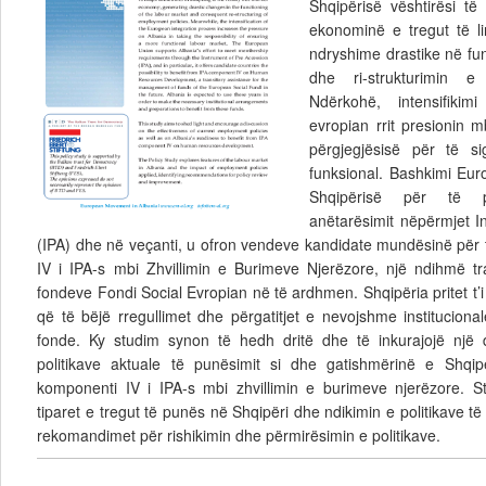
Shqipërisë vështirësi t
ekonominë e tregut të lir
ndryshime drastike në fun
dhe ri-strukturimin e 
Ndërkohë, intensifikimi
evropian rrit presionin 
përgjegjësisë për të s
funksional. Bashkimi Eur
Shqipërisë për të 
anëtarësimit nëpërmjet In
(IPA) dhe në veçanti, u ofron vendeve kandidate mundësinë për 
IV i IPA-s mbi Zhvillimin e Burimeve Njerëzore, një ndihmë t
fondeve Fondi Social Evropian në të ardhmen. Shqipëria pritet t’i
që të bëjë rregullimet dhe përgatitjet e nevojshme instituciona
fonde. Ky studim synon të hedh dritë dhe të inkurajojë një di
politikave aktuale të punësimit si dhe gatishmërinë e Shqip
komponenti IV i IPA-s mbi zhvillimin e burimeve njerëzore. St
tiparet e tregut të punës në Shqipëri dhe ndikimin e politikave të
rekomandimet për rishikimin dhe përmirësimin e politikave.