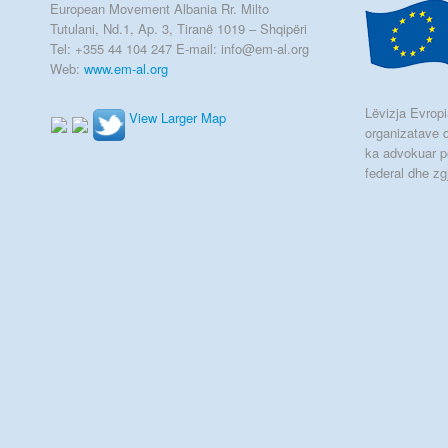
European Movement Albania Rr. Milto
Tutulani, Nd.1, Ap. 3, Tiranë 1019 – Shqipëri
Tel: +355 44 104 247 E-mail: info@em-al.org
Web:
www.em-al.org
Lëvizja Evropia
View Larger Map
organizatave q
ka advokuar p
federal dhe zg