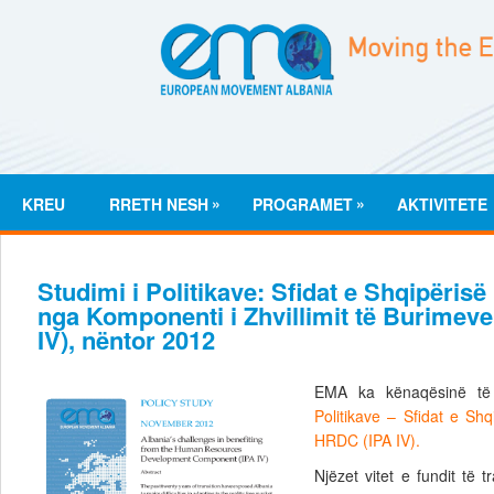
»
»
KREU
RRETH NESH
PROGRAMET
AKTIVITETE
Studimi i Politikave: Sfidat e Shqipërisë 
nga Komponenti i Zhvillimit të Burimeve
IV), nëntor 2012
EMA ka kënaqësinë t
Politikave – Sfidat e Shq
HRDC (IPA IV).
Njëzet vitet e fundit të 