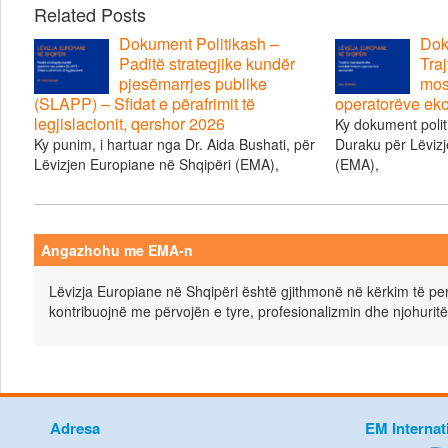
Related Posts
Dokument Politikash –
Dok
Paditë strategjike kundër
Traj
pjesëmarrjes publike
mos
(SLAPP) – Sfidat e përafrimit të
operatorëve ek
legjislacionit, qershor 2026
Ky dokument polit
Ky punim, i hartuar nga Dr. Aida Bushati, për
Duraku për Lëvizj
Lëvizjen Europiane në Shqipëri (EMA),
(EMA),
Angazhohu me EMA-n
Lëvizja Europiane në Shqipëri është gjithmonë në kërkim të pers
kontribuojnë me përvojën e tyre, profesionalizmin dhe njohuritë
Adresa
EM Internat