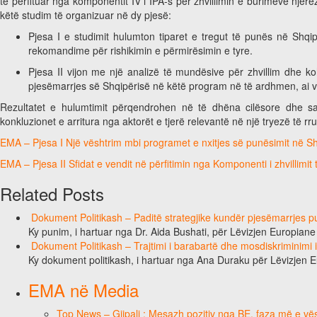
të përfituar nga komponentit IV i IPA-s për zhvillimin e burimeve nje
këtë studim të organizuar në dy pjesë:
Pjesa I e studimit hulumton tiparet e tregut të punës në Shqipë
rekomandime për rishikimin e përmirësimin e tyre.
Pjesa II vijon me një analizë të mundësive për zhvillim dhe k
pjesëmarrjes së Shqipërisë në këtë program në të ardhmen, ai vler
Rezultatet e hulumtimit përqendrohen në të dhëna cilësore dhe sas
konkluzionet e arritura nga aktorët e tjerë relevantë në një tryezë të r
EMA – Pjesa I Një vështrim mbi programet e nxitjes së punësimit në Sh
EMA – Pjesa II Sfidat e vendit në përfitimin nga Komponenti i zhvillimit
Related Posts
Dokument Politikash – Paditë strategjike kundër pjesëmarrjes pub
Ky punim, i hartuar nga Dr. Aida Bushati, për Lëvizjen Europian
Dokument Politikash – Trajtimi i barabartë dhe mosdiskriminimi
Ky dokument politikash, i hartuar nga Ana Duraku për Lëvizjen 
EMA në Media
Top News – Gjipali : Mesazh pozitiv nga BE, faza më e vësh