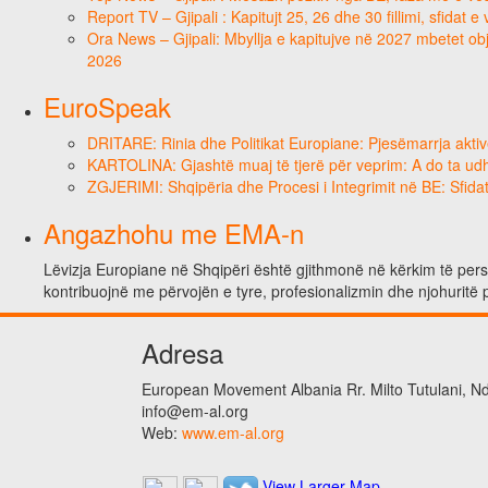
Report TV – Gjipali : Kapitujt 25, 26 dhe 30 fillimi, sfidat 
Ora News – Gjipali: Mbyllja e kapitujve në 2027 mbetet obje
2026
EuroSpeak
DRITARE: Rinia dhe Politikat Europiane: Pjesëmarrja aktiv
KARTOLINA: Gjashtë muaj të tjerë për veprim: A do ta ud
ZGJERIMI: Shqipëria dhe Procesi i Integrimit në BE: Sfidat
Angazhohu me EMA-n
Lëvizja Europiane në Shqipëri është gjithmonë në kërkim të person
kontribuojnë me përvojën e tyre, profesionalizmin dhe njohuritë 
Adresa
European Movement Albania Rr. Milto Tutulani, Nd.
info@em-al.org
Web:
www.em-al.org
View Larger Map