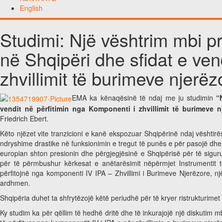
English
Studimi: Një vështrim mbi p
në Shqipëri dhe sfidat e ven
zhvillimit të burimeve njerë
EMA ka kënaqësinë të ndaj me ju studimin
“
vendit në përfitimin nga Komponenti i zhvillimit të burimeve nj
Friedrich Ebert.
Këto njëzet vite tranzicioni e kanë ekspozuar Shqipërinë ndaj vështirë
ndryshime drastike në funksionimin e tregut të punës e për pasojë dhe ris
europian shton presionin dhe përgjegjësinë e Shqipërisë për të sigur
për të përmbushur kërkesat e anëtarësimit nëpërmjet Instrumentit 
përfitojnë nga komponenti IV IPA – Zhvillimi i Burimeve Njerëzore, n
ardhmen.
Shqipëria duhet ta shfrytëzojë këtë periudhë për të kryer ristrukturimet
Ky studim ka për qëllim të hedhë dritë dhe të inkurajojë një diskutim mb