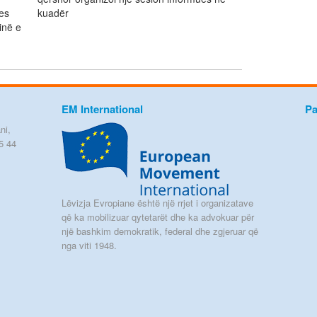
jes
kuadër
inë e
EM International
Pa
ni,
5 44
Lëvizja Evropiane është një rrjet i organizatave
që ka mobilizuar qytetarët dhe ka advokuar për
një bashkim demokratik, federal dhe zgjeruar që
nga viti 1948.