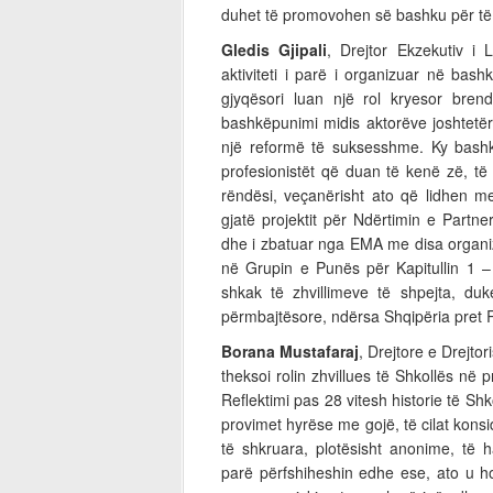
duhet të promovohen së bashku për të k
Gledis Gjipali
, Drejtor Ekzekutiv i 
aktiviteti i parë i organizuar në ba
gjyqësori luan një rol kryesor brend
bashkëpunimi midis aktorëve joshtetër
një reformë të suksesshme. Ky bashkë
profesionistët që duan të kenë zë, të
rëndësi, veçanërisht ato që lidhen me
gjatë projektit për Ndërtimin e Partne
dhe i zbatuar nga EMA me disa organiza
në Grupin e Punës për Kapitullin 1 –
shkak të zhvillimeve të shpejta, du
përmbajtësore, ndërsa Shqipëria pret 
Borana Mustafaraj
, Drejtore e Drejto
theksoi rolin zhvillues të Shkollës në 
Reflektimi pas 28 vitesh historie të Shk
provimet hyrëse me gojë, të cilat konsi
të shkruara, plotësisht anonime, të
parë përfshiheshin edhe ese, ato u h