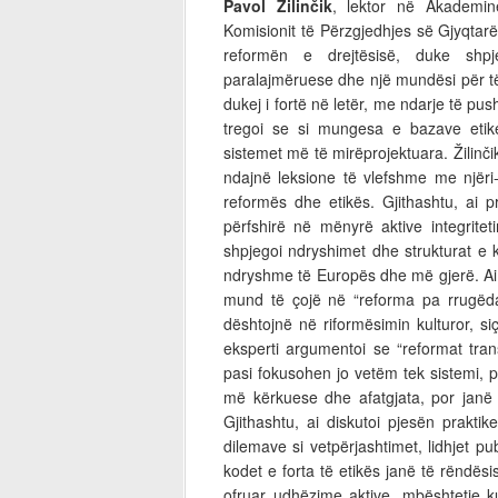
Pavol Žilinčik
, lektor në Akademin
Komisionit të Përzgjedhjes së Gjyqtarëv
reformën e drejtësisë, duke shpj
paralajmëruese dhe një mundësi për të m
dukej i fortë në letër, me ndarje të pus
tregoi se si mungesa e bazave eti
sistemet më të mirëprojektuara. Žilinči
ndajnë leksione të vlefshme me njëri-tj
reformës dhe etikës. Gjithashtu, ai
përfshirë në mënyrë aktive integritetin
shpjegoi ndryshimet dhe strukturat e 
ndryshme të Europës dhe më gjerë. Ai 
mund të çojë në “reforma pa rrugëdalj
dështojnë në riformësimin kulturor, s
eksperti argumentoi se “reformat tr
pasi fokusohen jo vetëm tek sistemi, p
më kërkuese dhe afatgjata, por janë 
Gjithashtu, ai diskutoi pjesën prakti
dilemave si vetpërjashtimet, lidhjet pu
kodet e forta të etikës janë të rëndësi
ofruar udhëzime aktive, mbështetje 