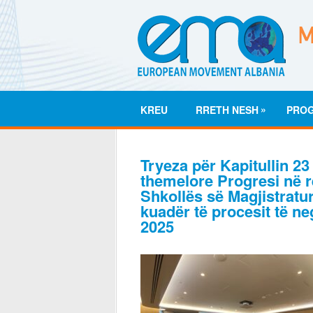
»
KREU
RRETH NESH
PRO
Tryeza për Kapitullin 23
themelore Progresi në re
Shkollës së Magjistraturë
kuadër të procesit të n
2025