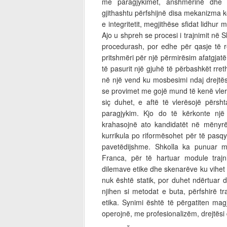
me paragjykimet, anshmërinë dhe su
gjithashtu përfshijnë disa mekanizma kon
e integritetit, megjithëse sfidat lidhu
Ajo u shpreh se procesi i trajnimit në
procedurash, por edhe për qasje të r
pritshmëri për një përmirësim afatgjatë 
të pasurit një gjuhë të përbashkët rreth
në një vend ku mosbesimi ndaj drejtësis
se provimet me gojë mund të kenë vler
siç duhet, e aftë të vlerësojë përsh
paragjykim. Kjo do të kërkonte nj
krahasojnë ato kandidatët në mënyrë 
kurrikula po riformësohet për të pasq
pavetëdijshme. Shkolla ka punuar m
Franca, për të hartuar module traj
dilemave etike dhe skenarëve ku vihet n
nuk është statik, por duhet ndërtuar 
njihen si metodat e buta, përfshirë t
etika. Synimi është të përgatiten magj
operojnë, me profesionalizëm, drejtësi