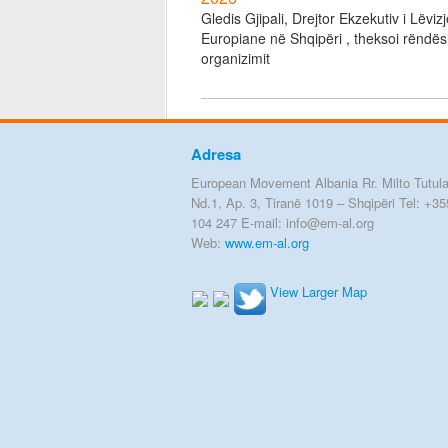
Gledis Gjipali, Drejtor Ekzekutiv i Lëviz
Europiane në Shqipëri , theksoi rëndës
organizimit
Adresa
European Movement Albania Rr. Milto Tutula
Nd.1, Ap. 3, Tiranë 1019 – Shqipëri Tel: +35
104 247 E-mail: info@em-al.org
Web:
www.em-al.org
View Larger Map