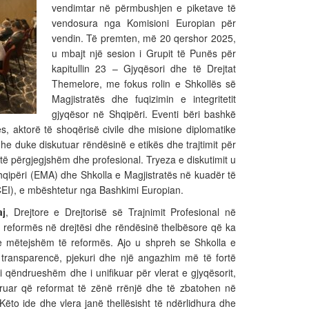
vendimtar në përmbushjen e piketave të
vendosura nga Komisioni Europian për
vendin. Të premten, më 20 qershor 2025,
u mbajt një sesion i Grupit të Punës për
kapitullin 23 – Gjyqësori dhe të Drejtat
Themelore, me fokus rolin e Shkollës së
Magjistratës dhe fuqizimin e integritetit
gjyqësor në Shqipëri. Eventi bëri bashkë
s, aktorë të shoqërisë civile dhe misione diplomatike
e duke diskutuar rëndësinë e etikës dhe trajtimit për
të përgjegjshëm dhe profesional. Tryeza e diskutimit u
qipëri (EMA) dhe Shkolla e Magjistratës në kuadër të
EI), e mbështetur nga Bashkimi Europian.
aj
, Drejtore e Drejtorisë së Trajnimit Profesional në
 e reformës në drejtësi dhe rëndësinë thelbësore që ka
e mëtejshëm të reformës. Ajo u shpreh se Shkolla e
 transparencë, pjekuri dhe një angazhim më të fortë
m i qëndrueshëm dhe i unifikuar për vlerat e gjyqësorit,
guruar që reformat të zënë rrënjë dhe të zbatohen në
Këto ide dhe vlera janë thellësisht të ndërlidhura dhe