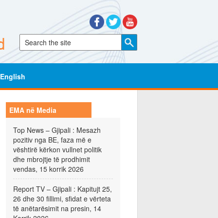
English
EMA në Media
Top News – Gjipali : Mesazh
pozitiv nga BE, faza më e
vështirë kërkon vullnet politik
dhe mbrojtje të prodhimit
vendas, 15 korrik 2026
Report TV – Gjipali : Kapitujt 25,
26 dhe 30 fillimi, sfidat e vërteta
të anëtarësimit na presin, 14