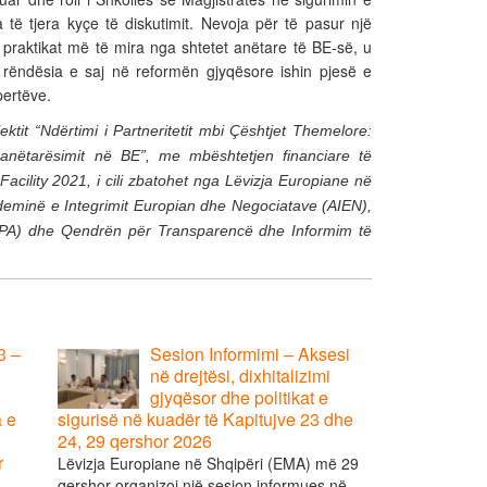
pika të tjera kyçe të diskutimit. Nevoja për të pasur një
 praktikat më të mira nga shtetet anëtare të BE-së, u
e rëndësia e saj në reformën gjyqësore ishin pjesë e
pertëve.
ektit “Ndërtimi i Partneritetit mbi Çështjet Themelore:
anëtarësimit në BE”, me mbështetjen financiare të
Facility 2021, i cili zbatohet nga Lëvizja Europiane në
minë e Integrimit Europian dhe Negociatave (AIEN),
SFPA) dhe Qendrën për Transparencë dhe Informim të
3 –
Sesion Informimi – Aksesi
në drejtësi, dixhitalizimi
gjyqësor dhe politikat e
a e
sigurisë në kuadër të Kapitujve 23 dhe
24, 29 qershor 2026
r
Lëvizja Europiane në Shqipëri (EMA) më 29
qershor organizoi një sesion informues në