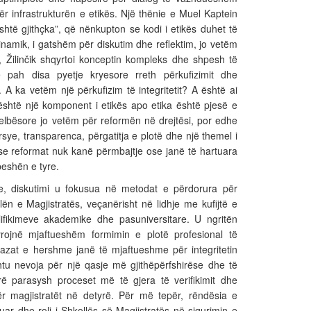
ër infrastrukturën e etikës. Një thënie e Muel Kaptein
shtë gjithçka”, që nënkupton se kodi i etikës duhet të
dinamik, i gatshëm për diskutim dhe reflektim, jo vetëm
im, Žilinčik shqyrtoi konceptin kompleks dhe shpesh të
në pah disa pyetje kryesore rreth përkufizimit dhe
 A ka vetëm një përkufizim të integritetit? A është ai
është një komponent i etikës apo etika është pjesë e
 thelbësore jo vetëm për reformën në drejtësi, por edhe
arsye, transparenca, përgatitja e plotë dhe një themel i
ëse reformat nuk kanë përmbajtje ose janë të hartuara
peshën e tyre.
ve, diskutimi u fokusua në metodat e përdorura për
ën e Magjistratës, veçanërisht në lidhje me kufijtë e
fikimeve akademike dhe pasuniversitare. U ngritën
yrojnë mjaftueshëm formimin e plotë profesional të
azat e hershme janë të mjaftueshme për integritetin
shtu nevoja për një qasje më gjithëpërfshirëse dhe të
 parasysh proceset më të gjera të verifikimit dhe
r magjistratët në detyrë. Për më tepër, rëndësia e
uar dhe roli i Shkollës së Magjistratës në sigurimin e