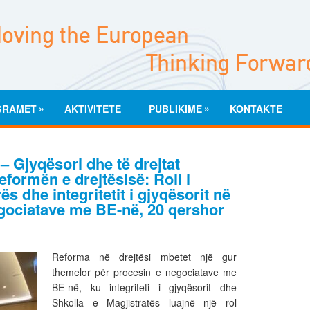
»
»
GRAMET
AKTIVITETE
PUBLIKIME
KONTAKTE
 – Gjyqësori dhe të drejtat
formën e drejtësisë: Roli i
s dhe integritetit i gjyqësorit në
egociatave me BE-në, 20 qershor
Reforma në drejtësi mbetet një gur
themelor për procesin e negociatave me
BE-në, ku integriteti i gjyqësorit dhe
Shkolla e Magjistratës luajnë një rol