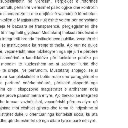
bjektivitetin në vlerësim. Përpjekjet e reformës
trolli, përfshirë vlerësimet psikologjike dhe kontrollin
r me standardizimin dhe drejtësinë vazhdojnë të mbeten.
 Shkollën e Magjistratës nuk është vetëm për ndryshime
eja të bazuara në transparencë, përgjegjshmëri dhe
të integritetit gjyqësor. Mustafaraj theksoi rëndësinë e
 integritetit brenda institucioneve publike, veçanërisht
ë institucionale ka rrënjë të thella. Ajo vuri në dukje
ë, veçanërisht nëse mbikëqyren nga një juri e përbërë
tatshmërinë e kandidatëve për funksione publike pa
ë mendim të kujdesshëm se si zgjidhen juritë dhe
të drejtë. Në përfundim, Mustafaraj shpjegoi se si
yruar kompleksitetet e botës reale dhe paragjykimet e
e partnerë ndërkombëtarë, përfshirë ekspertë nga
nimi që i ekspozojnë magjistratët e ardhshëm ndaj
ë provë paanshmëria e tyre. Ajo theksoi se integriteti
dhe forcuar vazhdimisht, veçanërisht përmes atyre që
rajnime mbi çështjet gjinore dhe tema të ndjeshme si
istratët duke u orientuar nga konteksti social ku ata
 dhe qëndrueshmëri që nga dita e tyre e parë në zyrë.