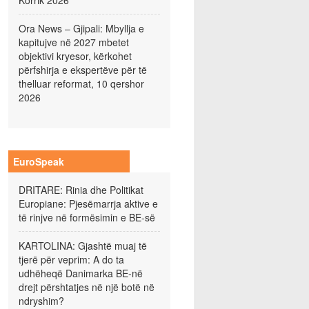
Korrik 2026
Ora News – Gjipali: Mbyllja e
kapitujve në 2027 mbetet
objektivi kryesor, kërkohet
përfshirja e ekspertëve për të
thelluar reformat, 10 qershor
2026
EuroSpeak
DRITARE: Rinia dhe Politikat
Europiane: Pjesëmarrja aktive e
të rinjve në formësimin e BE-së
KARTOLINA: Gjashtë muaj të
tjerë për veprim: A do ta
udhëheqë Danimarka BE-në
drejt përshtatjes në një botë në
ndryshim?