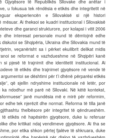
ë Gjyqësore të Republikës Sllovake dhe anëtar i
e, u fokusua tek rëndësia e etikës dhe integritetit në
eguar eksperiencën e Sllovakisë si një histori
ësuar. Ai theksoi se kuadri institucional i Sllovakisë
hteteve dhe garanci strukturore, por kolapsi i vitit 2006
ke dhe interesat personale mund të dëmtojnë edhe
k diskutoi se Shqipëria, Ukraina dhe Sllovakia mund të
etrin, veçanërisht sa i përket ekuilibrit delikat midis
 pranoi se reformat e vazhdueshme në Shqipëri kanë
 si pjesë të trajnimit dhe identitetit institucional. Ai
kodeve të etikës dhe trajnimet gjyqësore në vende të
argumentoi se dështimi për t’i dhënë përparësi etikës
e”, që sjellin ndryshime institucionale në letër, por
iç ka ndodhur më parë në Sllovaki. Në këtë kontekst,
ansformuese” janë mundësia më e mirë për reformim,
or edhe tek njerëzit dhe normat. Reforma të tilla janë
gjithashtu thelbësore për integritet të qëndrueshëm.
ke të etikës në hapësirën gjyqësore, duke iu referuar
blike dhe kritikat ndaj vendimeve gjyqësore. Ai tha se
shme, por etika shkon përtej fjalëve të shkruara, duke
kuptimplotë dhe hapësirë për dialog të vazhdueshëm