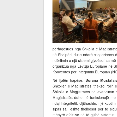
përfaqësues nga Shkolla e Magjistratë
në Shqipëri, duke ndarë eksperienca dh
ndërtimin e një sistemi gjyqësor sa më 
organizua nga Lëvizja Europiane në Sh
Konventës për Integrimin Europian (NC
Në fjalën hapëse,
Borana Mustafar
Shkollën e Magjistratës, theksoi rolin
Shkolla e Magjistratës në avancimin 
Magjistratës duhet të funksionojë me
ndaj integritetit. Gjithashtu, një kupti
sipas saj, është thelbësor për të si
mënyrë efektive në të gjithë sistemin. 