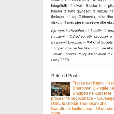
integritetit në nivelin fillestar ishin 
kuadër të fortë gjyqësor, të bazuar në
theksua më tej. Gjithashtu, etika dh
diskutimit mes pjesëmarrësve dhe eks
Kjo tryezë zhvillohet në kuadër të proj
Fuqizimi i OSHC-ve për procesin e 
Bashkimit Evropian – IPA Civil Society 
Shqipëri dhe në bashkëpunim me Akade
Slovak Foreign Policy Association (
Lirë (CTFI).
Related Posts
Tryeza për Kapitullin 2
Shërbimet Dixhitale në
Shqipëri në kuadër të
procesit të negociatave – Qeverisj
DSA, të Drejtat Themelore dhe
Koordinimi Institucional, 30 qersho
2026