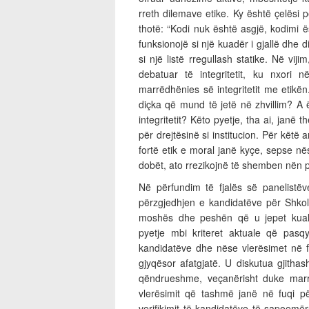
rreth dilemave etike. Ky është çelësi p
thotë: “Kodi nuk është asgjë, kodimi ë
funksionojë si një kuadër i gjallë dhe 
si një listë rregullash statike. Në vij
debatuar të integritetit, ku nxori 
marrëdhënies së integritetit me etikën.
diçka që mund të jetë në zhvillim? A 
integritetit? Këto pyetje, tha ai, janë
për drejtësinë si institucion. Për këtë 
fortë etik e moral janë kyçe, sepse n
dobët, ato rrezikojnë të shemben nën 
Në përfundim të fjalës së panelistë
përzgjedhjen e kandidatëve për Shkoll
moshës dhe peshën që u jepet kuali
pyetje mbi kriteret aktuale që pasq
kandidatëve dhe nëse vlerësimet në f
gjyqësor afatgjatë. U diskutua gjitha
qëndrueshme, veçanërisht duke marrë
vlerësimit që tashmë janë në fuqi pë
verifikimit të kandidatëve të sapoemër