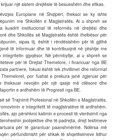
rijuar një sistem drejtësie të besueshëm dhe efikas.
Lëvizjes Europiane në Shqipëri, theksoi se ky ishte
shkëpunim me Shkollën e Magjistratës. Ai u shpreh se
a kuadrit institucional të reformës në drejtësi dhe
orë dhe Shkollës së Magjistratës është thelbësor për
punim, sipas tij, është i rëndësishëm për të gjithë
 jenë të informuar dhe të kontribuojnë në çështje me
 integritetin gjyqësor. Në përmbyllje, ai u shpreh se
riteteve për të Drejtat Themelore, i financuar nga BE
ta partnere, fokusi është tek zhvillimet dhe reformat
 Themeloret, por fushat e prekura janë zgjeruar për
ke theksuar nevojën për një qasje më cilësore dhe
Raportin e ardhshëm të Progresit nga BE.
risë së Trajnimit Profesional në Shkollën e Magjistratës,
promovimin e integritetit të magjistratëve të ardhshëm.
ollës, ajo përshkroi kalimin e procesit të vlerësimit nga
deroheshin joobjektive dhe të padrejta, drejt testimeve
 hartuara për të garantuar paanshmërinë. Ndërsa më
oqën përfundimisht për shkak të shqetësimeve lidhur