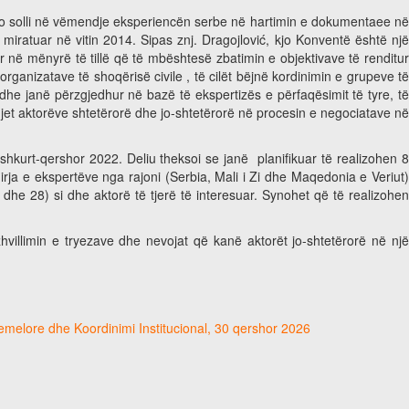
jo solli në vëmendje eksperiencën serbe në hartimin e dokumentaee n
ratuar në vitin 2014. Sipas znj. Dragojlović, kjo Konventë është një
 në mënyrë të tillë që të mbështesë zbatimin e objektivave të renditur
rganizatave të shoqërisë civile , të cilët bëjnë kordinimin e grupeve të
he janë përzgjedhur në bazë të ekspertizës e përfaqësimit të tyre, të
et aktorëve shtetërorë dhe jo-shtetërorë në procesin e negociatave në
shkurt-qershor 2022. Deliu theksoi se janë planifikuar të realizohen 
rja e ekspertëve nga rajoni (Serbia, Mali i Zi dhe Maqedonia e Veriut)
 dhe 28) si dhe aktorë të tjerë të interesuar. Synohet që të realizohen
hvillimin e tryezave dhe nevojat që kanë aktorët jo-shtetërorë në një
hemelore dhe Koordinimi Institucional, 30 qershor 2026