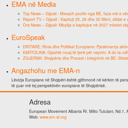
EMA në Media
Top News – Gjipali : Mesazh pozitiv nga BE, faza më e vësh
Report TV – Gjipali : Kapitujt 25, 26 dhe 30 fillimi, sfidat 
Ora News – Gjipali: Mbyllja e kapitujve në 2027 mbetet obj
EuroSpeak
DRITARE: Rinia dhe Politikat Europiane: Pjesëmarrja aktiv
KARTOLINA: Gjashtë muaj të tjerë për veprim: A do ta ud
ZGJERIMI: Shqipëria dhe Procesi i Integrimit në BE: Sfidat
Angazhohu me EMA-n
Lëvizja Europiane në Shqipëri është gjithmonë në kërkim të perso
të çuar më tej perspektivën europiane të Shqipërisë.
Adresa
European Movement Albania Rr. Milto Tutulani, Nd.1, A
Web:
www.em-al.org