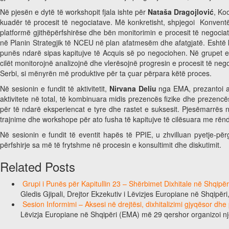
Në pjesën e dytë të workshopit fjala ishte për
Nataša Dragojlović
, Ko
kuadër të procesit të negociatave. Më konkretisht, shpjegoi Konvent
platformë gjithëpërfshirëse dhe bën monitorimin e procesit të negociat
në Planin Strategjik të NCEU në plan afatmesëm dhe afatgjatë. Eshtë kri
punës ndarë sipas kapitujve të Acquis së po negociohen. Në grupet e 
cilët monitorojnë analizojnë dhe vlerësojnë progresin e procesit të n
Serbi, si mënyrën më produktive për ta çuar përpara këtë proces.
Në sesionin e fundit të aktivitetit,
Nirvana Deliu
nga EMA, prezantoi ak
aktivitete në total, të kombinuara midis prezencës fizike dhe prezencë
për të ndarë eksperiencat e tyre dhe rastet e suksesit. Pjesëmarrës në
trajnime dhe workshope për ato fusha të kapitujve të cilësuara me rënd
Në sesionin e fundit të eventit hapës të PPIE, u zhvilluan pyetje-pë
përfshirje sa më të frytshme në procesin e konsultimit dhe diskutimit.
Related Posts
Grupi i Punës për Kapitullin 23 – Shërbimet Dixhitale në Shqipë
Gledis Gjipali, Drejtor Ekzekutiv i Lëvizjes Europiane në Shqipëri
Sesion Informimi – Aksesi në drejtësi, dixhitalizimi gjyqësor dhe
Lëvizja Europiane në Shqipëri (EMA) më 29 qershor organizoi n