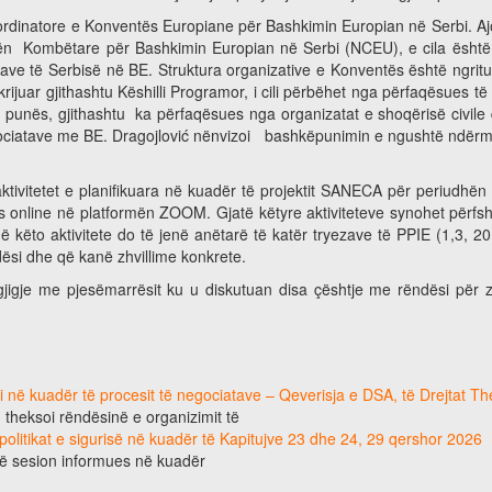
ordinatore e Konventës Europiane për Bashkimin Europian në Serbi. A
ën Kombëtare për Bashkimin Europian në Serbi (NCEU), e cila është mi
ave të Serbisë në BE. Struktura organizative e Konventës është ngritur
juar gjithashtu Këshilli Programor, i cili përbëhet nga përfaqësues të o
punës, gjithashtu ka përfaqësues nga organizatat e shoqërisë civile d
egociatave me BE. Dragojlović nënvizoi bashkëpunimin e ngushtë ndërmj
tivitetet e planifikuara në kuadër të projektit SANECA për periudhën 
s online në platformën ZOOM. Gjatë këtyre aktiviteteve synohet përfshi
 këto aktivitete do të jenë anëtarë të katër tryezave të PPIE (1,3, 20
ësi dhe që kanë zhvillime konkrete.
rgjigje me pjesëmarrësit
ku u diskutuan disa çështje me rëndësi për z
ri në kuadër të procesit të negociatave – Qeverisja e DSA, të Drejtat T
, theksoi rëndësinë e organizimit të
 politikat e sigurisë në kuadër të Kapitujve 23 dhe 24, 29 qershor 2026
jë sesion informues në kuadër