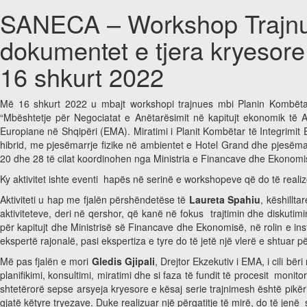
SANECA – Workshop Trajnues
dokumentet e tjera kryesore 
16 shkurt 2022
Më 16 shkurt 2022 u mbajt workshopi trajnues mbi Planin Kombëtar t
“Mbështetje për Negociatat e Anëtarësimit në kapitujt ekonomik të
Europiane në Shqipëri (EMA). Miratimi i Planit Kombëtar të Integrimi
hibrid, me pjesëmarrje fizike në ambientet e Hotel Grand dhe pjesëmar
20 dhe 28 të cilat koordinohen nga Ministria e Financave dhe Ekonomi
Ky aktivitet ishte eventi hapës në serinë e workshopeve që do të rea
Aktiviteti u hap me fjalën përshëndetëse të
Laureta Spahiu
, këshillta
aktiviteteve, deri në qershor, që kanë në fokus trajtimin dhe diskutimi
për kapitujt dhe Ministrisë së Financave dhe Ekonomisë, në rolin e ins
ekspertë rajonalë, pasi ekspertiza e tyre do të jetë një vlerë e shtuar p
Më pas fjalën e mori
Gledis Gjipali
, Drejtor Ekzekutiv i EMA, i cili bë
planifikimi, konsultimi, miratimi dhe si faza të fundit të procesit monit
shtetërorë sepse arsyeja kryesore e kësaj serie trajnimesh është pikë
gjatë këtyre tryezave. Duke realizuar një përgatitje të mirë, do të jen