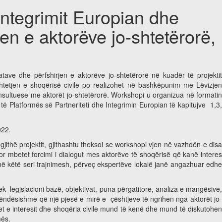
tegrimit Europian dhe
en e aktorëve jo-shtetërorë,
ve dhe përfshirjen e aktorëve jo-shtetërorë në kuadër të projektit
etjen e shoqërisë civile po realizohet në bashkëpunim me Lëvizjen
nsultuese me aktorët jo-shtetërorë. Workshopi u organizua në formatin
 Platformës së Partneriteti dhe Integrimin Europian të kapitujve 1,3,
2022.
 gjithë projektit, gjithashtu theksoi se workshopi vjen në vazhdën e disa
esor mbetet forcimi i dialogut mes aktorëve të shoqërisë që kanë interes
 në këtë seri trajnimesh, përveç ekspertëve lokalë janë angazhuar edhe
tek legjslacioni bazë, objektivat, puna përgatitore, analiza e mangësive
ë e rëndësishme që një pjesë e mirë e çështjeve të ngrihen nga aktorët jo-
et e interesit dhe shoqëria civile mund të kenë dhe mund të diskutohen
mës.