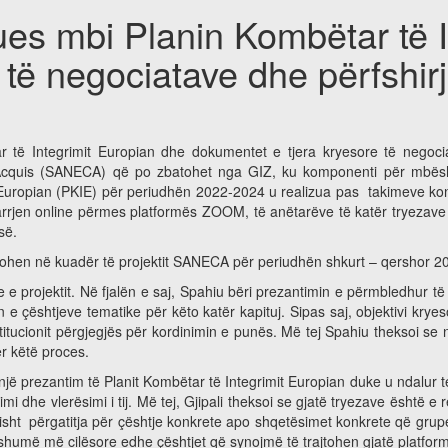
 mbi Planin Kombëtar të In
të negociatave dhe përfshirj
ë Integrimit Europian dhe dokumentet e tjera kryesore të negociata
 Acquis (SANECA) që po zbatohet nga GIZ, ku komponenti për mbësht
t Europian (PKIE) për periudhën 2022-2024 u realizua pas takimeve ko
rjen online përmes platformës ZOOM, të anëtarëve të katër tryezave të
së.
lizohen në kuadër të projektit SANECA për periudhën shkurt – qershor 
re e projektit. Në fjalën e saj, Spahiu bëri prezantimin e përmbledhur të
n e çështjeve tematike për këto katër kapituj. Sipas saj, objektivi kry
titucionit përgjegjës për kordinimin e punës. Më tej Spahiu theksoi se
ër këtë proces.
ri një prezantim të Planit Kombëtar të Integrimit Europian duke u ndalur 
orimi dhe vlerësimi i tij. Më tej, Gjipali theksoi se gjatë tryezave ësht
risht përgatitja për çështje konkrete apo shqetësimet konkrete që grup
ë shumë më cilësore edhe çështjet që synojmë të trajtohen gjatë platfor