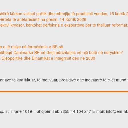
tirë kërkon vullnet politik dhe mbrojtje të prodhimit vendas, 15 korrik
e vërteta të anëtarësimit na presin, 14 Korrik 2026
ektivi kryesor, kërkohet përfshirja e ekspertëve për të thelluar reforma
e e të rinjve në formësimin e BE-së
hëheqë Danimarka BE-në drejt përshtatjes në një botë në ndryshim?
 Gjeopolitike dhe Dinamikat e Integrimit deri në 2030
nave të kualifikuar, të motivuar, proaktivë dhe inovatorë të cilët mund 
p. 3, Tiranë 1019 – Shqipëri Tel: +355 44 104 247 E-mail: info@em-al