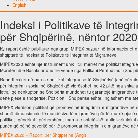
English
Indeksi i Politikave të Integ
për Shqipërinë, nëntor 2020
Ky raport është publikuar nga grupi MIPEX bazuar në informacionet dhe
shqiptarë të Indeksit të Politikave të Integrimit të Migrantëve.
MIPEX2020 është një instrument unik i cili merret me politikat integr
Mbretërinë e Bashkuar dhe tre vende nga Ballkani Perëndimor (Shqipë
Raporti nxjerr në pah se politikat integruese të Shqipërisë janë pë
për integrimin social në Shqipëri që vlerësohet me 42 pikë nga shkalla 
letra” që nënkupton se Shqipëria mundohet tu garantojë imigrantëve t
qenë pjesë e shoqërisë. Pozicioni i Shqipërisë është i ngjashëm me atë
MIPEX vlerëson politikat që promovojnë integrimin e migrantëve në s
shumë-dimensionale të mundësive të migrantëve për të marrë pjesë në 
politike; qëndrimi i përhershëm; marrja e shtetësisë; antidiskriminim
punën që bëjnë qeveritë për të promovuar integrimin e migrantëve në 
MIPEX 2020 – Raporti për Shqipërinë (Angl)