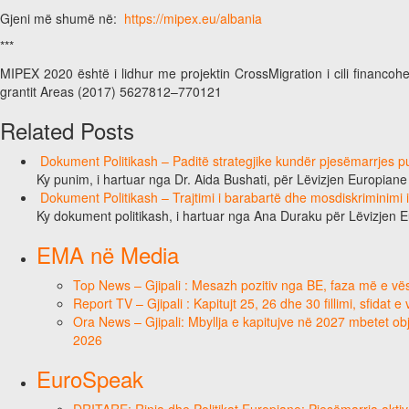
Gjeni më shumë në:
https://mipex.eu/albania
***
MIPEX 2020 është i lidhur me projektin CrossMigration i cili financo
grantit Areas (2017) 5627812–770121
Related Posts
Dokument Politikash – Paditë strategjike kundër pjesëmarrjes pub
Ky punim, i hartuar nga Dr. Aida Bushati, për Lëvizjen Europian
Dokument Politikash – Trajtimi i barabartë dhe mosdiskriminimi
Ky dokument politikash, i hartuar nga Ana Duraku për Lëvizjen 
EMA në Media
Top News – Gjipali : Mesazh pozitiv nga BE, faza më e vësh
Report TV – Gjipali : Kapitujt 25, 26 dhe 30 fillimi, sfidat 
Ora News – Gjipali: Mbyllja e kapitujve në 2027 mbetet obje
2026
EuroSpeak
DRITARE: Rinia dhe Politikat Europiane: Pjesëmarrja aktiv