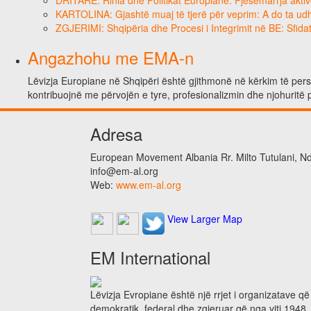
KARTOLINA: Gjashtë muaj të tjerë për veprim: A do ta ud
ZGJERIMI: Shqipëria dhe Procesi i Integrimit në BE: Sfidat
Angazhohu me EMA-n
Lëvizja Europiane në Shqipëri është gjithmonë në kërkim të person
kontribuojnë me përvojën e tyre, profesionalizmin dhe njohuritë 
Adresa
European Movement Albania Rr. Milto Tutulani, Nd.
info@em-al.org
Web:
www.em-al.org
View Larger Map
EM International
Lëvizja Evropiane është një rrjet i organizatave q
demokratik, federal dhe zgjeruar që nga viti 1948.