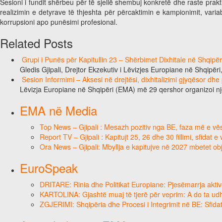
Sesioni i fundit shërbeu për të sjellë shembuj konkretë dhe raste pra
realizimin e detyrave të thjeshta për përcaktimin e kampionimit, vari
korrupsioni apo punësimi profesional.
Related Posts
Grupi i Punës për Kapitullin 23 – Shërbimet Dixhitale në Shqipë
Gledis Gjipali, Drejtor Ekzekutiv i Lëvizjes Europiane në Shqipëri
Sesion Informimi – Aksesi në drejtësi, dixhitalizimi gjyqësor dhe
Lëvizja Europiane në Shqipëri (EMA) më 29 qershor organizoi n
EMA në Media
Top News – Gjipali : Mesazh pozitiv nga BE, faza më e vësh
Report TV – Gjipali : Kapitujt 25, 26 dhe 30 fillimi, sfidat 
Ora News – Gjipali: Mbyllja e kapitujve në 2027 mbetet obj
EuroSpeak
DRITARE: Rinia dhe Politikat Europiane: Pjesëmarrja aktiv
KARTOLINA: Gjashtë muaj të tjerë për veprim: A do ta ud
ZGJERIMI: Shqipëria dhe Procesi i Integrimit në BE: Sfidat