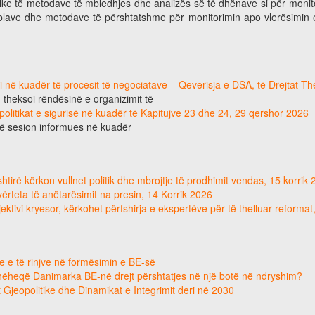
ktike të metodave të mbledhjes dhe analizës së të dhënave si për moni
ablave dhe metodave të përshtatshme për monitorimin apo vlerësimin e r
ri në kuadër të procesit të negociatave – Qeverisja e DSA, të Drejtat T
, theksoi rëndësinë e organizimit të
 politikat e sigurisë në kuadër të Kapitujve 23 dhe 24, 29 qershor 2026
jë sesion informues në kuadër
tirë kërkon vullnet politik dhe mbrojtje të prodhimit vendas, 15 korrik
e vërteta të anëtarësimit na presin, 14 Korrik 2026
ektivi kryesor, kërkohet përfshirja e ekspertëve për të thelluar reforma
e e të rinjve në formësimin e BE-së
hëheqë Danimarka BE-në drejt përshtatjes në një botë në ndryshim?
 Gjeopolitike dhe Dinamikat e Integrimit deri në 2030