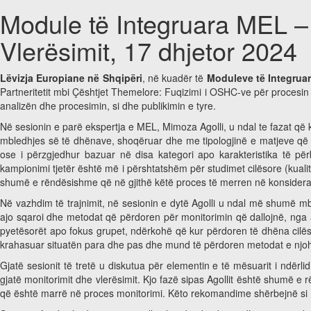
Module të Integruara MEL – A
Vlerësimit, 17 dhjetor 2024
Lëvizja Europiane në Shqipëri
, në kuadër të
Moduleve të Integruara
Partneritetit mbi Çështjet Themelore: Fuqizimi i OSHC-ve për procesin
analizën dhe procesimin, si dhe publikimin e tyre.
Në sesionin e parë ekspertja e MEL, Mimoza Agolli, u ndal te fazat që 
mbledhjes së të dhënave, shoqëruar dhe me tipologjinë e matjeve që d
ose i përzgjedhur bazuar në disa kategori apo karakteristika të p
kampionimi tjetër është më i përshtatshëm për studimet cilësore (kual
shumë e rëndësishme që në gjithë këtë proces të merren në konsiderat
Në vazhdim të trajnimit, në sesionin e dytë Agolli u ndal më shumë m
ajo sqaroi dhe metodat që përdoren për monitorimin që dallojnë, nga a
pyetësorët apo fokus grupet, ndërkohë që kur përdoren të dhëna cilës
krahasuar situatën para dhe pas dhe mund të përdoren metodat e njo
Gjatë sesionit të tretë u diskutua për elementin e të mësuarit i ndër
gjatë monitorimit dhe vlerësimit. Kjo fazë sipas Agollit është shumë e
që është marrë në proces monitorimi. Këto rekomandime shërbejnë si më