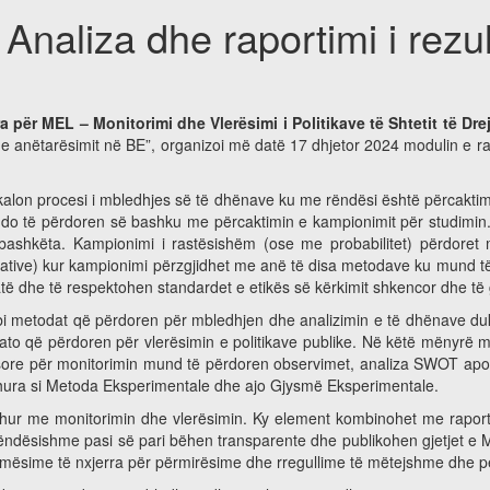
naliza dhe raportimi i rezul
 për MEL – Monitorimi dhe Vlerësimi i Politikave të Shtetit të Dre
 e anëtarësimit në BE”, organizoi më datë 17 dhjetor 2024 modulin e r
kalon procesi i mbledhjes së të dhënave ku me rëndësi është përcaktimi 
o të përdoren së bashku me përcaktimin e kampionimit për studimin. S
ërbashkëta. Kampionimi i rastësishëm (ose me probabilitet) përdor
itative) kur kampionimi përzgjidhet me anë të disa metodave ku mund t
ë dhe të respektohen standardet e etikës së kërkimit shkencor dhe të
bi metodat që përdoren për mbledhjen dhe analizimin e të dhënave duk
to që përdoren për vlerësimin e politikave publike. Në këtë mënyrë mj
ore për monitorimin mund të përdoren observimet, analiza SWOT apo ra
hura si Metoda Eksperimentale dhe ajo Gjysmë Eksperimentale.
lidhur me monitorimin dhe vlerësimin. Ky element kombinohet me raport
 rëndësishme pasi së pari bëhen transparente dhe publikohen gjetjet e 
sime të nxjerra për përmirësime dhe rregullime të mëtejshme dhe për nj