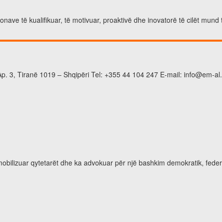
nave të kualifikuar, të motivuar, proaktivë dhe inovatorë të cilët mund 
p. 3, Tiranë 1019 – Shqipëri Tel: +355 44 104 247 E-mail: info@em-al
 mobilizuar qytetarët dhe ka advokuar për një bashkim demokratik, feder