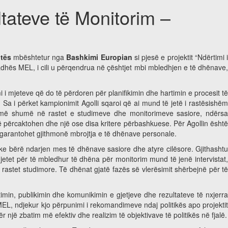
tateve të Monitorim –
jtës
mbështetur nga
Bashkimi Europian
si pjesë e projektit “Ndërtimi 
adhës MEL, i cili u përqendrua në çështjet mbi mbledhjen e të dhënave,
i mjeteve që do të përdoren për planifikimin dhe hartimin e procesit të
a i përket kampionimit Agolli sqaroi që ai mund të jetë i rastësishëm
et më shumë në rastet e studimeve dhe monitorimeve sasiore, ndërsa
ë përcaktohen dhe një ose disa kritere përbashkuese. Për Agollin është
 garantohet gjithmonë mbrojtja e të dhënave personale.
e bërë ndarjen mes të dhënave sasiore dhe atyre cilësore. Gjithashtu
etet për të mbledhur të dhëna për monitorim mund të jenë intervistat,
stet studimore. Të dhënat gjatë fazës së vlerësimit shërbejnë për të
imin, publikimin dhe komunikimin e gjetjeve dhe rezultateve të nxjerra
MEL, ndjekur kjo përpunimi i rekomandimeve ndaj politikës apo projektit
ë zbatim më efektiv dhe realizim të objektivave të politikës në fjalë.