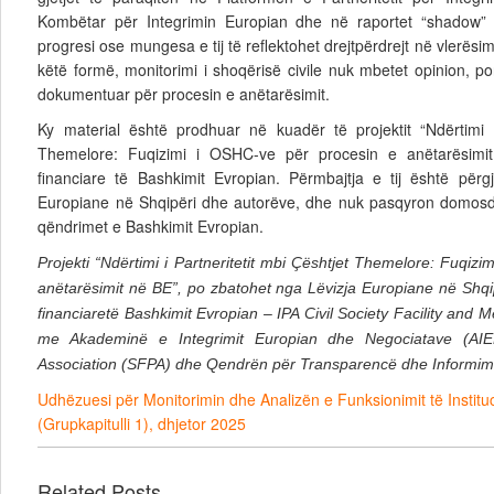
Kombëtar për Integrimin Europian dhe në raportet “shadow
progresi ose mungesa e tij të reflektohet drejtpërdrejt në vlerësi
këtë formë, monitorimi i shoqërisë civile nuk mbetet opinion, po
dokumentuar për procesin e anëtarësimit.
Ky material është prodhuar në kuadër të projektit “Ndërtimi i
Themelore: Fuqizimi i OSHC-ve për procesin e anëtarësimi
financiare të Bashkimit Evropian. Përmbajtja e tij është përg
Europiane në Shqipëri dhe autorëve, dhe nuk pasqyron domos
qëndrimet e Bashkimit Evropian.
Projekti “Ndërtimi i Partneritetit mbi Çështjet Themelore: Fuqiz
anëtarësimit në BE”, po zbatohet nga Lëvizja Europiane në Shq
financiaretë Bashkimit Evropian – IPA Civil Society Facility an
me Akademinë e Integrimit Europian dhe Negociatave (AIEN
Association (SFPA) dhe Qendrën për Transparencë dhe Informim 
Udhëzuesi për Monitorimin dhe Analizën e Funksionimit të Instit
(Grupkapitulli 1), dhjetor 2025
Related Posts