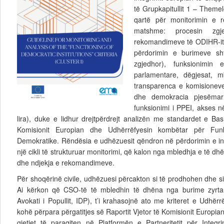
të Grupkapitullit 1 – Themel
qartë për monitorimin e 
matshme: procesin zgj
rekomandimeve të ODIHR-it 
përdorimin e burimeve sht
zgjedhor), funksionimin 
parlamentare, dëgjesat, mbi
transparenca e komisioneve)
dhe demokracia pjesëmarr
funksionimi i PPEI, akses 
lira), duke e lidhur drejtpërdrejt analizën me standardet e Bas
Komisionit Europian dhe Udhërrëfyesin kombëtar për Funks
Demokratike. Rëndësia e udhëzuesit qëndron në përdorimin e i
një cikli të strukturuar monitorimi, që kalon nga mbledhja e të dhë
dhe ndjekja e rekomandimeve.
Për shoqërinë civile, udhëzuesi përcakton si të prodhohen dhe s
Ai kërkon që CSO-të të mbledhin të dhëna nga burime zyrt
Avokati i Popullit, IDP), t’i krahasojnë ato me kriteret e Udhërrë
kohë përpara përgatitjes së Raportit Vjetor të Komisionit Europian
gjetjet të paraqiten në Platformën e Partneritetit për Integr