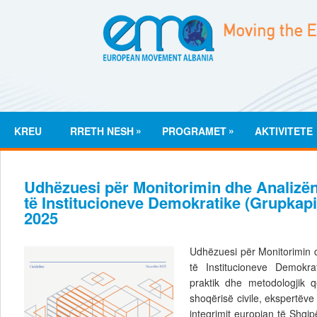
»
»
KREU
RRETH NESH
PROGRAMET
AKTIVITETE
Udhëzuesi për Monitorimin dhe Analizën
të Institucioneve Demokratike (Grupkapitu
2025
Udhëzuesi për Monitorimin 
të Institucioneve Demokra
praktik dhe metodologjik q
shoqërisë civile, ekspertëv
integrimit europian të Shqip