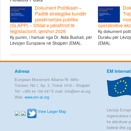
Dokument Politikash –
Dok
Paditë strategjike kundër
Traj
pjesëmarrjes publike
mos
(SLAPP) – Sfidat e përafrimit të
operatorëve ek
legjislacionit, qershor 2026
Ky dokument polit
Ky punim, i hartuar nga Dr. Aida Bushati, për
Duraku për Lëvizj
Lëvizjen Europiane në Shqipëri (EMA),
(EMA),
Adresa
EM Internat
European Movement Albania Rr. Milto
Tutulani, Nd.1, Ap. 3, Tiranë 1019 – Shqipëri
Tel: +355 44 104 247 E-mail: info@em-al.org
Web:
www.em-al.org
Lëvizja Evropia
View Larger Map
organizatave q
ka advokuar p
federal dhe zg